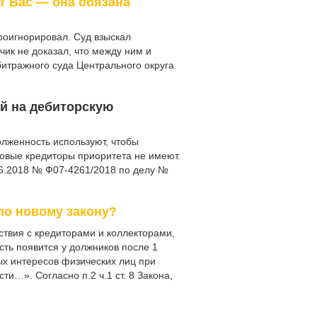
т Вас — она обязана
роигнорировал. Суд взыскал
чик не доказал, что между ним и
итражного суда Центрального округа
ий на дебиторскую
олженность используют, чтобы
говые кредиторы приоритета не имеют.
06.2018 № Ф07-4261/2018 по делу №
по новому закону?
ствия с кредиторами и коллекторами,
ть появится у должников после 1
ных интересов физических лиц при
и…». Согласно п.2 ч.1 ст. 8 Закона,