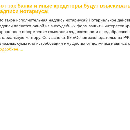
от так банки и иные кредиторы будут взыскиват
адписи нотариуса!
то такое исполнительная надпись нотариуса? Нотариальное дейс
адписи является одной из внесудебных форм защиты интересов кр
прощенное оформление взыскания задолженности с недобросовест
отариальную контору. Согласно ст. 89 «Основ законодательства РФ
енежных сумм или истребования имущества от должника надпись 
одробнее …