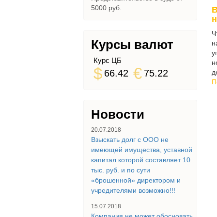
5000 руб.
В
н
Ч
Курсы валют
н
у
Курс ЦБ
н
$
€
66.42
75.22
д
П
Новости
20.07.2018
Взыскать долг с ООО не
имеющей имущества, уставной
капитал которой составляет 10
тыс. руб. и по сути
«брошенной» директором и
учредителями возможно!!!
15.07.2018
Компания не может обосновать