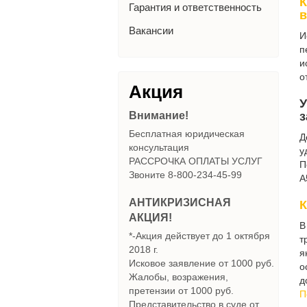
К
Гарантия и ответственность
в
Вакансии
И
п
и
о
Акция
У
Внимание!
з
Бесплатная юридическая
Д
консультация
у
РАССРОЧКА ОПЛАТЫ УСЛУГ
П
Звоните 8-800-234-45-99
А
АНТИКРИЗИСНАЯ
К
АКЦИЯ!
В
*-Акция действует до 1 октября
т
2018 г.
я
Исковое заявление от 1000 руб.
о
Жалобы, возражения,
д
претензии от 1000 руб.
П
Представительство в суде от