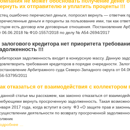
омпания не может обосновать получение денег о
ернуть их отправителю и уплатить проценты !!!
стец ошибочно перечислил деньги, попросил вернуть — ответчик п
еречисленные деньги и проценты за пользование ими, так как ответ
стцом есть договор или договорные отношения. Постановление Арб
т 06.06.2018 № Ф10-1557/2018 по делу № А54-2694/2017
 залогового кредитора нет приоритета требован
адолженность !!!
ебиторская задолженность входит в конкурсную массу. Данную зад
довлетворить требования кредиторов в порядке очередности. Зало
остановление Арбитражного суда Северо-Западного округа от 04.
56-53795/2011
ак отказаться от взаимодействия с коллектором 
 данной статье мы расскажем, как законно отказаться от взаимодей
ребующими вернуть просроченную задолженность. Такая возможнос
нваря 2017 года, когда вступит в силу ФЗ «О защите прав и закон
существлении деятельности по возврату просроченной задолженност
олжник
одробнее …