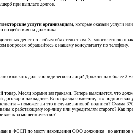
ущерб при выплате долгов.
ллекторские услуги организациям
, которые оказали услуги ил
го воздействия на должника.
 долговых денег по любым обязательствам. За многолетнюю пра
сем вопросам обращайтесь к нашему консультанту по телефону.
но взыскать долг с юридического лица? Должны нам более 2 млн.
 товар. Месяц кормил завтраками. Теперь выясняется, что долже
й договор и накладные. Есть правда сомнение, что подписывал у
лиента – поможет ли это в случае липовой подписи? Сумма 370 
ованы к работающему юр-лицу или учредителям старого? Как прав
ривлечь за мошенничество?
редан в ФССП по месту нахождения ООО должника , но активов у 