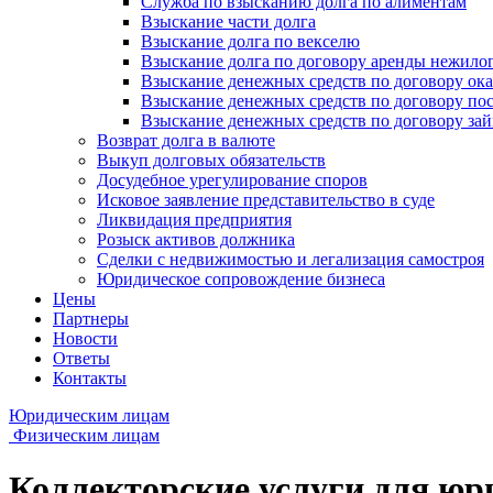
Служба по взысканию долга по алиментам
Взыскание части долга
Взыскание долга по векселю
Взыскание долга по договору аренды нежило
Взыскание денежных средств по договору ока
Взыскание денежных средств по договору по
Взыскание денежных средств по договору за
Возврат долга в валюте
Выкуп долговых обязательств
Досудебное урегулирование споров
Исковое заявление представительство в суде
Ликвидация предприятия
Розыск активов должника
Сделки с недвижимостью и легализация самостроя
Юридическое сопровождение бизнеса
Цены
Партнеры
Новости
Ответы
Контакты
Юридическим лицам
Физическим лицам
Коллекторские услуги для юр