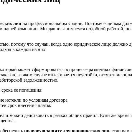
еских лиц
на профессиональном уровне. Поэтому если вам долже
ам нашей компании. Мы давно занимаемся подобной работой, по
тью, потому что случаи, когда одно юридическое лицо должно 
дход в каждой из них.
 который может сформироваться в процессе различных финансов
аказов, в таком случае взыскивается неустойка, отсутствие опл
дебиторской задолженностью.
 срока ее погашения:
не истекли по условиям договора.
тек срок внесения платы.
ел и можно действовать в рамках общих правил. Если же время 
щества.
 обеспечить
правовую защиту для юридических лиц,
если вам 