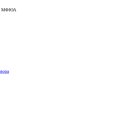
ние МФЮА
овора