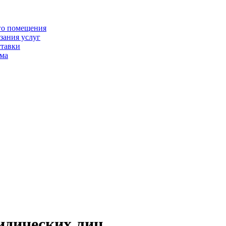
го помещения
зания услуг
ставки
йма
идических лиц