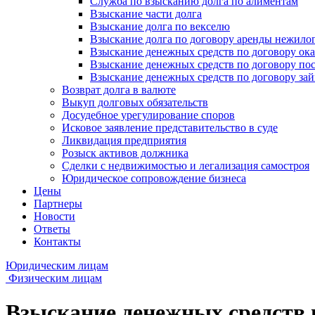
Служба по взысканию долга по алиментам
Взыскание части долга
Взыскание долга по векселю
Взыскание долга по договору аренды нежило
Взыскание денежных средств по договору ока
Взыскание денежных средств по договору по
Взыскание денежных средств по договору за
Возврат долга в валюте
Выкуп долговых обязательств
Досудебное урегулирование споров
Исковое заявление представительство в суде
Ликвидация предприятия
Розыск активов должника
Сделки с недвижимостью и легализация самостроя
Юридическое сопровождение бизнеса
Цены
Партнеры
Новости
Ответы
Контакты
Юридическим лицам
Физическим лицам
Взыскание денежных средств п