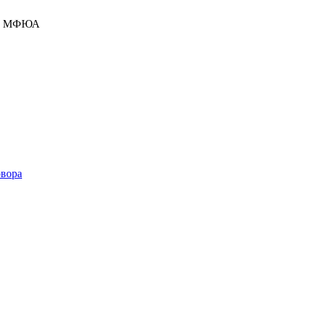
ние МФЮА
овора