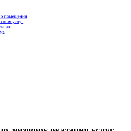
го помещения
зания услуг
ставки
йма
о договору оказания услуг