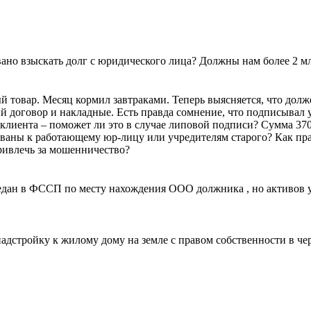
но взыскать долг с юридического лица? Должны нам более 2 млн.
 товар. Месяц кормил завтраками. Теперь выясняется, что долже
й договор и накладные. Есть правда сомнение, что подписывал у
лиента – поможет ли это в случае липовой подписи? Сумма 370 
ованы к работающему юр-лицу или учредителям старого? Как прав
ривлечь за мошенничество?
редан в ФССП по месту нахождения ООО должника , но активов у 
адстройку к жилому дому на земле с правом собственности в чер