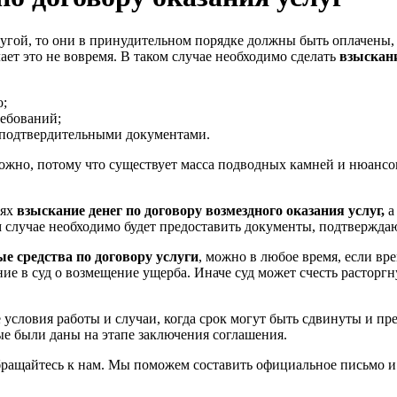
угой, то они в принудительном порядке должны быть оплачены, ч
ет это не вовремя. В таком случае необходимо сделать
взыскани
о;
ребований;
 подтвердительными документами.
ожно, потому что существует масса подводных камней и нюансо
иях
взыскание денег по договору возмездного оказания услуг,
а
м случае необходимо будет предоставить документы, подтвержд
е средства по договору услуги
, можно в любое время, если вр
ение в суд о возмещение ущерба. Иначе суд может счесть расторг
те условия работы и случаи, когда срок могут быть сдвинуты и п
ые были даны на этапе заключения соглашения.
бращайтесь к нам. Мы поможем составить официальное письмо и
ги.