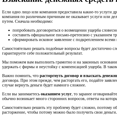
Если одно лицо или компания предоставила какие-то услуги др
компания по различным причинам не оказывает услуги или дела
путем. Сначала необходимо:
попробовать договориться о возмещении ущерба словесн
составить официальное письмо-претензию с указанием т
сформировать исковое заявление с подкреплением всеми
Самостоятельно решать подобные вопросы будет достаточно сл
гарантируете себе положительный результат.
Мы поможем вам выполнить грамотно и на законных основан
удержать с фирмы и неустойку с компенсацией ущерба. В тако
Важно помнить, что
расторгнуть договор и взыскать денежны
договора. При этом прежде, чем расторгать его, подайте заявл
случае вернуть деньги будет намного сложнее.
Если вы занимаетесь
оказанием услуг
, то заранее оговаривай
обычно возникает много сторонних вопросов, ответы на котор
Самостоятельно решить эту проблему будет сложно, поэтому о
расторжение, чтобы потому можно было получить свои день